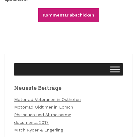
A
l
t
e
r
n
a
t
i
v
Neueste Beiträge
e
:
Motorrad Veteranen in Osthofen
Motorrad Oldtimer in Lorsch
Rheinauen und Altrheinarme
documenta 2017
Mitch Ryder & Engerling