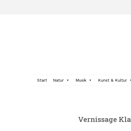
Skip
to
content
Start
Natur
Musik
Kunst & Kultur
Vernissage Kl