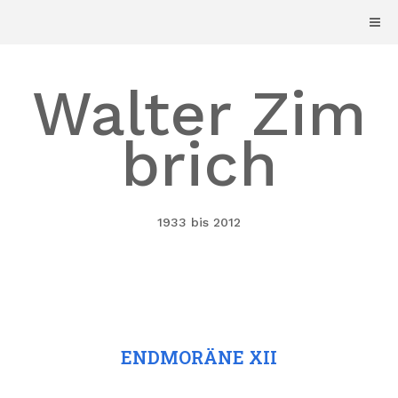
Skip
to
content
Walter Zim
brich
1933 bis 2012
ENDMORÄNE XII