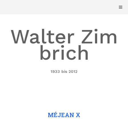
Skip
to
content
Walter Zim
brich
1933 bis 2012
MÉJEAN X