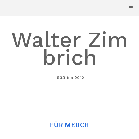
Skip
to
content
Walter Zim
brich
1933 bis 2012
FÜR MEUCH