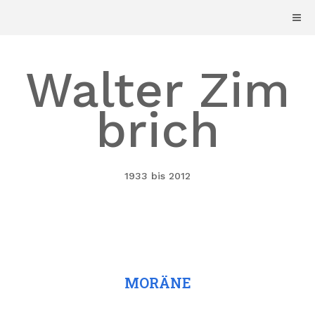
Skip
to
content
Walter Zim
brich
1933 bis 2012
MORÄNE