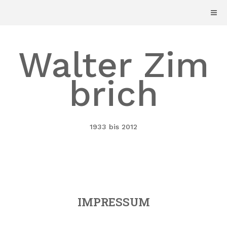
Skip
to
content
Walter Zim
brich
1933 bis 2012
IMPRESSUM