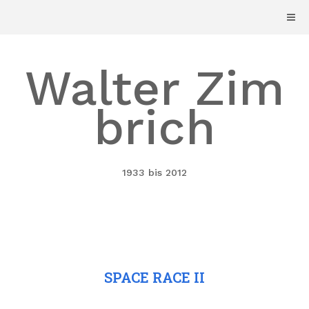
Skip
to
content
Walter Zim
brich
1933 bis 2012
SPACE RACE II