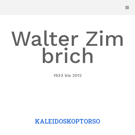
Skip
to
content
Walter Zim
brich
1933 bis 2012
KALEIDOSKOPTORSO