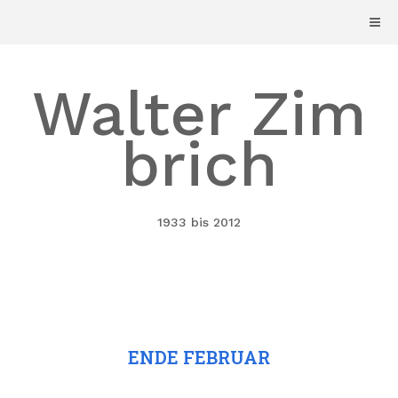
Skip
to
content
Walter Zim
brich
1933 bis 2012
ENDE FEBRUAR