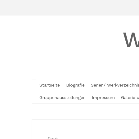
Skip
to
content
W
Startseite
Biografie
Serien/ Werkverzeichni
Gruppenausstellungen
Impressum
Galerie 
Start