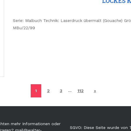
LOCKES 
Serie: Malbuch Technik: Laserdruck übermalt (Gouache) Grö
MBu/22/99
…
1
2
3
112
»
hten mehr Informationen oder
SGVO: Diese Seite wurde von
Fragen?
mail@walter-