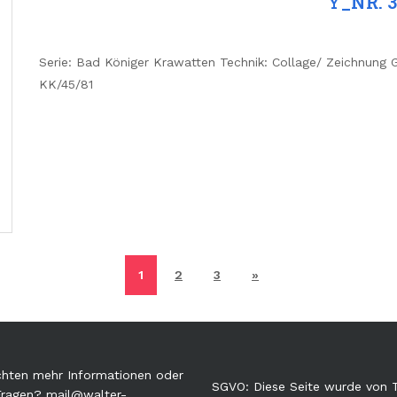
Y_NR. 3
Serie: Bad Königer Krawatten Technik: Collage/ Zeichnung G
KK/45/81
1
2
3
»
hten mehr Informationen oder
SGVO: Diese Seite wurde von
Fragen?
mail@walter-