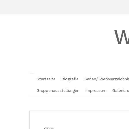
Skip
to
content
W
Startseite
Biografie
Serien/ Werkverzeichni
Gruppenausstellungen
Impressum
Galerie 
Start