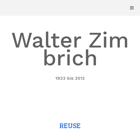
Skip
to
content
Walter Zim
brich
1933 bis 2012
REUSE